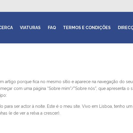
CERCA
VIATURAS
FAQ
TERMOS E CONDIÇÕES
DIREC
um artigo porque fica no mesmo sítio e aparece na navegação do seu
 começar com uma página “Sobre mim”/”Sobre nós”, que apresenta o s
ipo:
o para ser actor à noite. Este é o meu site. Vivo em Lisboa, tenho um
as (e de ver a relva a crescer).