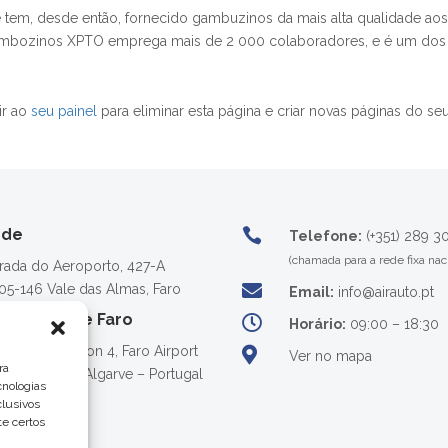
tem, desde então, fornecido gambuzinos da mais alta qualidade aos
Gambozinos XPTO emprega mais de 2 000 colaboradores, e é um dos
ir ao
seu painel
para eliminar esta página e criar novas páginas do se
ede

Telefone:
(+351) 289 3
(chamada para a rede fixa nac
trada do Aeroporto, 427-A

05-146 Vale das Almas, Faro
Email:
info@airauto.pt
roporto de Faro

Horário:
09:00 – 18:30
a Samuel Gacon 4, Faro Airport

Ver no mapa
ra
05-282 Faro, Algarve – Portugal
cnologias
lusivos
te certos