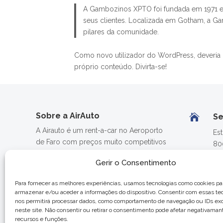
A Gambozinos XPTO foi fundada em 1971 e 
seus clientes. Localizada em Gotham, a 
pilares da comunidade.
Como novo utilizador do WordPress, deveria 
próprio conteúdo. Divirta-se!
Sobre a AirAuto

S
A Airauto é um rent-a-car no Aeroporto
Es
de Faro com preços muito competitivos
80
para as suas férias no Algarve.

Ae
Gerir o Consentimento
Dispomos de uma frota diversificada com
Ru
viaturas para todas as necessidades.
Para fornecer as melhores experiências, usamos tecnologias como cookies pa
80
Assim que aterrar, a sua viatura estará
armazenar e/ou aceder a informações do dispositivo. Consentir com essas te
pronta.
nos permitirá processar dados, como comportamento de navegação ou IDs exc
neste site. Não consentir ou retirar o consentimento pode afetar negativaman
recursos e funções.