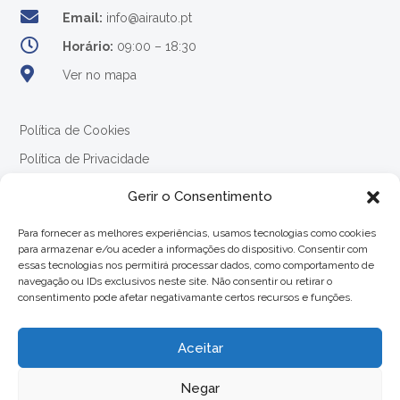

Email:
info@airauto.pt

Horário:
09:00 – 18:30

Ver no mapa
Política de Cookies
Política de Privacidade
Termos e Condições
Gerir o Consentimento
Para fornecer as melhores experiências, usamos tecnologias como cookies
para armazenar e/ou aceder a informações do dispositivo. Consentir com
essas tecnologias nos permitirá processar dados, como comportamento de
Pagamentos:
navegação ou IDs exclusivos neste site. Não consentir ou retirar o
consentimento pode afetar negativamante certos recursos e funções.
Aceitar
Negar